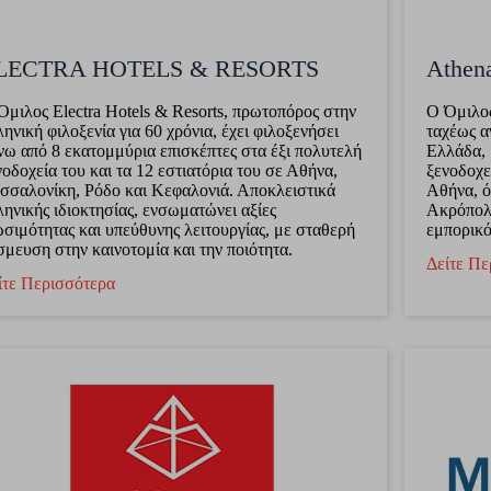
LECTRA HOTELS & RESORTS
Athen
Όμιλος Electra Hotels & Resorts, πρωτοπόρος στην
Ο Όμιλος
ληνική φιλοξενία για 60 χρόνια, έχει φιλοξενήσει
ταχέως α
νω από 8 εκατομμύρια επισκέπτες στα έξι πολυτελή
Ελλάδα, 
νοδοχεία του και τα 12 εστιατόρια του σε Αθήνα,
ξενοδοχε
σσαλονίκη, Ρόδο και Κεφαλονιά. Αποκλειστικά
Αθήνα, ό
ληνικής ιδιοκτησίας, ενσωματώνει αξίες
Ακρόπολη
ωσιμότητας και υπεύθυνης λειτουργίας, με σταθερή
εμπορικό
σμευση στην καινοτομία και την ποιότητα.
Δείτε Πε
ίτε Περισσότερα