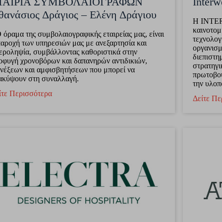
ΤΑΙΡΙΑ ΣΥΜΒΟΛΑΙΟΓΡΑΦΩΝ
Interw
θανάσιος Δράγιος – Ελένη Δράγιου
Η INTERW
καινοτομ
 όραμα της συμβολαιογραφικής εταιρείας μας, είναι
τεχνολογ
παροχή των υπηρεσιών μας με ανεξαρτησία και
οργανισμ
εροληψία, συμβάλλοντας καθοριστικά στην
διεπιστη
οφυγή χρονοβόρων και δαπανηρών αντιδικιών,
στρατηγι
ενέξεων και αμφισβητήσεων που μπορεί να
πρωτοβου
ακύψουν στη συναλλαγή.
την υλοπ
ίτε Περισσότερα
Δείτε Πε