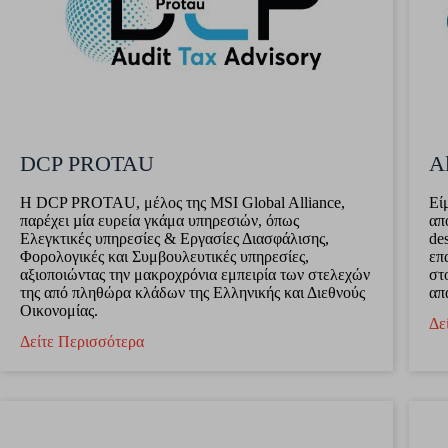
DCP PROTAU
Al
H DCP PROTAU, μέλος της MSI Global Alliance,
Εί
παρέχει µία ευρεία γκάμα υπηρεσιών, όπως
απ
Ελεγκτικές υπηρεσίες & Εργασίες Διασφάλισης,
de
Φορολογικές και Συμβουλευτικές υπηρεσίες,
επ
αξιοποιώντας την μακροχρόνια εμπειρία των στελεχών
στ
της από πληθώρα κλάδων της Ελληνικής και Διεθνούς
απ
Οικονομίας.
Δε
Δείτε Περισσότερα