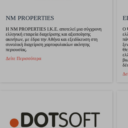
NM PROPERTIES
E
Η NM PROPERTIES Ι.Κ.Ε. αποτελεί μια σύγχρονη
Ο 
ελληνική εταιρεία διαχείρισης και αξιοποίησης
ελ
ακινήτων, με έδρα την Αθήνα και εξειδίκευση στη
πά
συνολική διαχείριση χαρτοφυλακίων ακίνητης
ξε
περιουσίας.
Θε
ελ
Δείτε Περισσότερα
βι
δέ
Δε