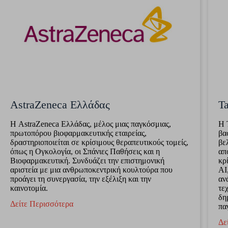
AstraZeneca Ελλάδας
Ta
Η AstraZeneca Ελλάδας, μέλος μιας παγκόσμιας,
Η 
πρωτοπόρου βιοφαρμακευτικής εταιρείας,
βα
δραστηριοποιείται σε κρίσιμους θεραπευτικούς τομείς,
βε
όπως η Ογκολογία, οι Σπάνιες Παθήσεις και η
απ
Βιοφαρμακευτική. Συνδυάζει την επιστημονική
κρ
αριστεία με μια ανθρωποκεντρική κουλτούρα που
AI
προάγει τη συνεργασία, την εξέλιξη και την
αν
καινοτομία.
τε
δη
Δείτε Περισσότερα
πα
Δε