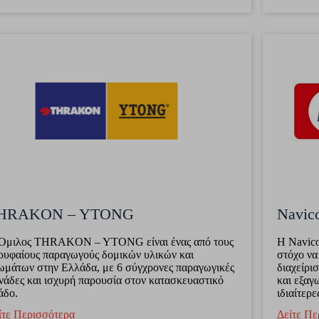
HRAKON – YTONG
Navic
Όμιλος THRAKON – YTONG είναι ένας από τους
Η Navico
ρυφαίους παραγωγούς δομικών υλικών και
στόχο να
ωμάτων στην Ελλάδα, με 6 σύγχρονες παραγωγικές
διαχείρι
νάδες και ισχυρή παρουσία στον κατασκευαστικό
και εξαγ
άδο.
ιδιαίτερ
ίτε Περισσότερα
Δείτε Πε