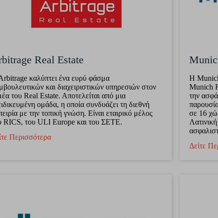
bitrage Real Estate
Munic
Arbitrage καλύπτει ένα ευρύ φάσμα
Η Munich
μβουλευτικών και διαχειριστικών υπηρεσιών στον
Munich R
μέα του Real Estate. Aποτελείται από μια
την ασφά
ειδικευμένη ομάδα, η οποία συνδυάζει τη διεθνή
παρουσία
πειρία με την τοπική γνώση. Είναι εταιρικό μέλος
σε 16 χώ
υ RICS, του ULI Europe και του ΣΕΤΕ.
Λατινική
ασφαλιστ
ίτε Περισσότερα
Δείτε Πε