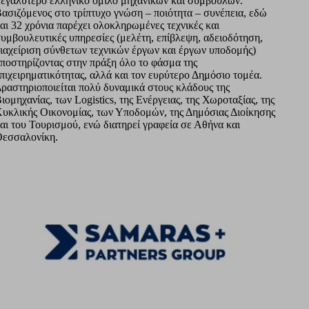
εγαλύτερo ελληνικό όμιλο μηχανικών και συμβούλων.
ασιζόμενος στο τρίπτυχο γνώση – ποιότητα – συνέπεια, εδώ
αι 32 χρόνια παρέχει ολοκληρωμένες τεχνικές και
υμβουλευτικές υπηρεσίες (μελέτη, επίβλεψη, αδειοδότηση,
ιαχείριση σύνθετων τεχνικών έργων και έργων υποδομής)
ποστηρίζοντας στην πράξη όλο το φάσμα της
πιχειρηματικότητας, αλλά και τον ευρύτερο Δημόσιο τομέα.
ραστηριοποιείται πολύ δυναμικά στους κλάδους της
ιομηχανίας, των Logistics, της Ενέργειας, της Χωροταξίας, της
υκλικής Οικονομίας, των Υποδομών, της Δημόσιας Διοίκησης
αι του Τουρισμού, ενώ διατηρεί γραφεία σε Αθήνα και
εσσαλονίκη.