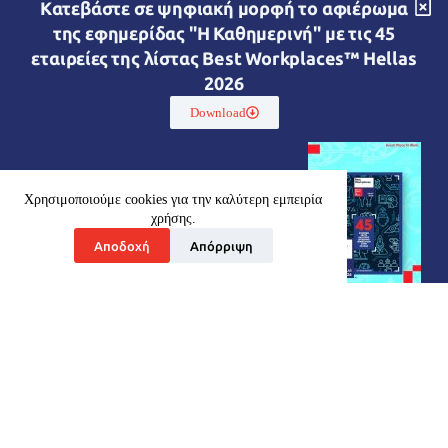
Kατεβάστε σε ψηφιακή μορφή το αφιέρωμα
της εφημερίδας "Η Καθημερινή" με τις 45
εταιρείες της λίστας Best Workplaces™ Hellas
2026
Download
Χρησιμοποιούμε cookies για την καλύτερη εμπειρία
χρήσης.
Αποδοχή
Απόρριψη
Ποιοί είμαστε
Οι Υπηρεσίες μας
Τα γραφεία μας σε όλο το κόσμο
Συμβουλευτικές Υπηρεσίες
Best Workplaces
Περισσότερα