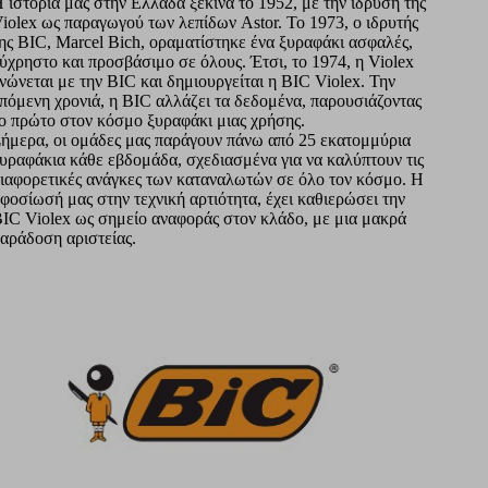
 ιστορία μας στην Ελλάδα ξεκινά το 1952, με την ίδρυση της
iolex ως παραγωγού των λεπίδων Astor. Το 1973, ο ιδρυτής
ης BIC, Marcel Bich, οραματίστηκε ένα ξυραφάκι ασφαλές,
ύχρηστο και προσβάσιμο σε όλους. Έτσι, το 1974, η Violex
νώνεται με την BIC και δημιουργείται η BIC Violex. Την
πόμενη χρονιά, η BIC αλλάζει τα δεδομένα, παρουσιάζοντας
ο πρώτο στον κόσμο ξυραφάκι μιας χρήσης.
ήμερα, οι ομάδες μας παράγουν πάνω από 25 εκατομμύρια
υραφάκια κάθε εβδομάδα, σχεδιασμένα για να καλύπτουν τις
ιαφορετικές ανάγκες των καταναλωτών σε όλο τον κόσμο. Η
φοσίωσή μας στην τεχνική αρτιότητα, έχει καθιερώσει την
IC Violex ως σημείο αναφοράς στον κλάδο, με μια μακρά
αράδοση αριστείας.