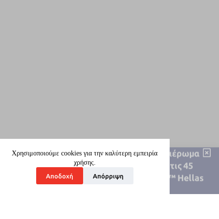
Kατεβάστε σε ψηφιακή μορφή το αφιέρωμα
της εφημερίδας "Η Καθημερινή" με τις 45
εταιρείες της λίστας Best Workplaces™ Hellas
2026
Download
Χρησιμοποιούμε cookies για την καλύτερη εμπειρία
χρήσης.
Αποδοχή
Απόρριψη
Ποιοί είμαστε
Οι Υπηρεσίες μας