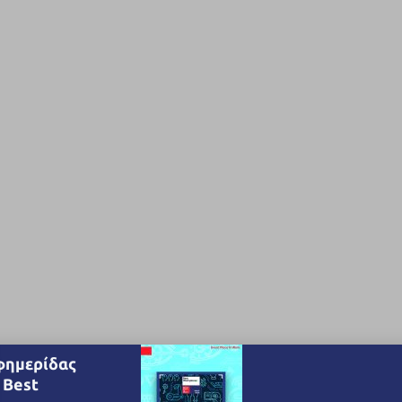
φημερίδας
 Best