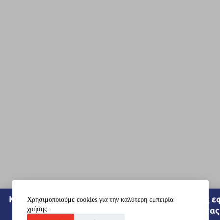
Kατεβάστε σε ψηφιακή μορφή το αφιέρωμα της ε
Χρησιμοποιούμε cookies για την καλύτερη εμπειρία
χρήσης.
"Η Καθημερινή" με τις 45 εταιρείες της λίστας