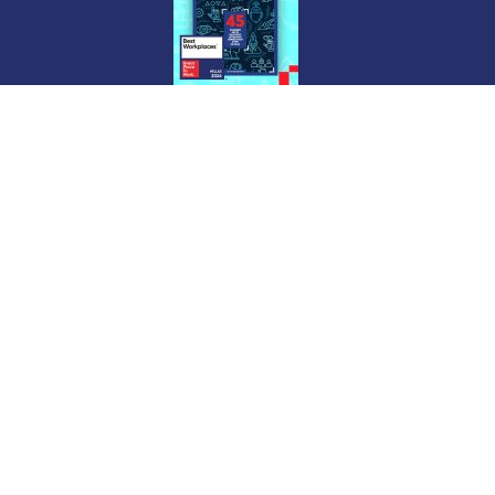
ΕΤΑΙΡΙΑ
ΣΥΜΒΟΛΑΙΟΓΡΑΦ
nterweave
ΩΝ Αθανάσιος
Δράγιος – Ελένη
Δράγιου
Workplaces
Περισσότερα
Newslet
Email*
Ελλάδα
Red Cube Community
Women
Βραβεύσεις & Εκδηλώσεις