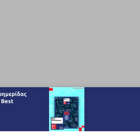
φημερίδας
 Best