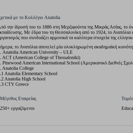
χετικά με τo Κολλέγιο Anatolia
πό την ίδρυσή του το 1886 στη Μερζιφούντα της Μικράς Ασίας, το όν
κπαίδευσης. Με έδρα του τη Θεσσαλονίκη από το 1924, το Ανατόλια ε
ργανισμός που συνδυάζει αρμονικά τα καλύτερα στοιχεία της ελληνικ
ήμερα, το Ανατόλια αποτελεί μία ολοκληρωμένη ακαδημαϊκή κοινότητα
. Anatolia American University – ULE
. ACT (American College of Thessaloniki)
. Pinewood American International School (Αμερικανικό Διεθνές Σχολ
. Anatolia College
.1 Anatolia Elementary School
.2 Anatolia High School
.3 CTY Greece
Μέγεθος Εταιρείας
Τομέα
250+ εργαζόμενοι
Educa