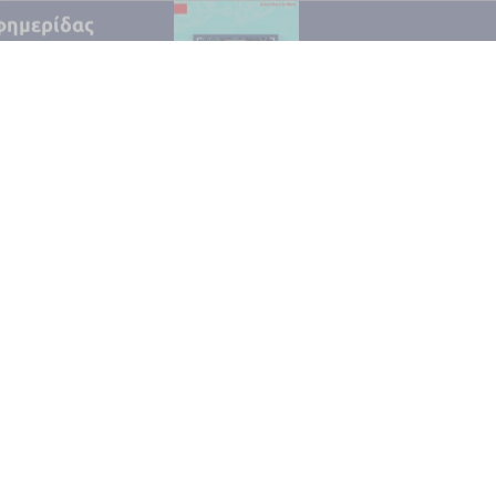
ΕΤΑΙΡΙΑ
ΣΥΜΒΟΛΑΙΟΓΡΑΦ
nterweave
ΩΝ Αθανάσιος
Δράγιος – Ελένη
Δράγιου
Workplaces
Περισσότερα
Newslet
Email*
Ελλάδα
Red Cube Community
Women
Βραβεύσεις & Εκδηλώσεις
ch
Επικοινωνία