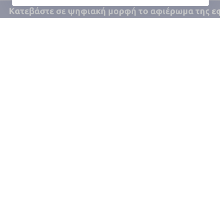
Τελευταίες Πιστοποιήσεις
NM PROPERTIES
I
Ποιοί είμαστε
Οι Υπηρεσίες μας
Best 
Η αποστολή μας
Η προσέγγισή μας
Στην 
Οι πελάτες μας
Αξιολόγηση
For 
Οι συνεργάτες μας
Διάκριση και Βράβευση
In Te