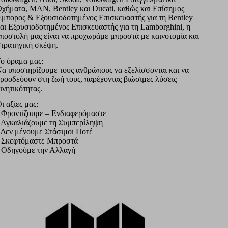
χήματα, MAN, Bentley και Ducati, καθώς και Επίσημος
μπορος & Εξουσιοδοτημένος Επισκευαστής για τη Bentley
αι Εξουσιοδοτημένος Επισκευαστής για τη Lamborghini, η
ποστολή μας είναι να προχωράμε μπροστά με καινοτομία και
τρατηγική σκέψη.
o όραμα μας:
α υποστηρίζουμε τους ανθρώπους να εξελίσσονται και να
ροοδεύουν στη ζωή τους, παρέχοντας βιώσιμες λύσεις
ινητικότητας.
ι αξίες μας:
 Φροντίζουμε – Ενδιαφερόμαστε
 Αγκαλιάζουμε τη Συμπερίληψη
 Δεν μένουμε Στάσιμοι Ποτέ
 Σκεφτόμαστε Μπροστά
 Οδηγούμε την Αλλαγή