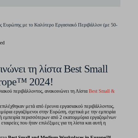
 της Ευρώπης με το Καλύτερο Εργασιακό Περιβάλλον (με 50-
zed
νώνει τη λίστα Best Small
urope™ 2024!
σιακού περιβάλλοντος, ανακοινώνει τη Λίστα
Best Small &
υ επιλέχθηκαν μετά από έρευνα εργασιακού περιβάλλοντος,
μμύρια εργαζόμενοι στην Ευρώπη, σχετικά με την εμπειρία
κή εμπειρία περισσότερων από 2 εκατομμύρια εργαζομένων
αιρείες που ήταν επιλέξιμες για τη λίστα και αυτή η
ίστα
Best Small and Medium Workplaces in Europe™