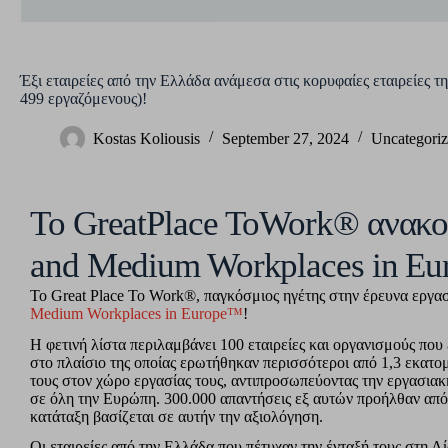
Έξι εταιρείες από την Ελλάδα ανάμεσα στις κορυφαίες εταιρείες
499 εργαζόμενους)!
Kostas Koliousis
September 27, 2024
Uncategori
Το GreatPlace ToWork® ανακοι
and Medium Workplaces in E
Το Great Place To Work®, παγκόσμιος ηγέτης στην έρευνα εργα
Medium Workplaces in Europe™
!
Η φετινή λίστα περιλαμβάνει 100 εταιρείες και οργανισμούς πο
στο πλαίσιο της οποίας ερωτήθηκαν περισσότεροι από 1,3 εκατο
τους στον χώρο εργασίας τους, αντιπροσωπεύοντας την εργασια
σε όλη την Ευρώπη. 300.000 απαντήσεις εξ αυτών προήλθαν από ετ
κατάταξη βασίζεται σε αυτήν την αξιολόγηση.
Οι εταιρείες από την Ελλάδα που πέτυχαν την ένταξή τους στη Λ