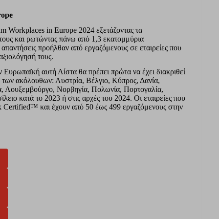
rope
m Workplaces in Europe 2024 εξετάζοντας τα
τους και ρωτώντας πάνω από 1,3 εκατομμύρια
 απαντήσεις προήλθαν από εργαζόμενους σε εταιρείες που
 αξιολόγησή τους.
ην Ευρωπαϊκή αυτή Λίστα θα πρέπει πρώτα να έχει διακριθεί
 των ακόλουθων: Αυστρία, Βέλγιο, Κύπρος, Δανία,
λία, Λουξεμβούργο, Νορβηγία, Πολωνία, Πορτογαλία,
λειο κατά το 2023 ή στις αρχές του 2024. Οι εταιρείες που
k Certified™ και έχουν από 50 έως 499 εργαζόμενους στην