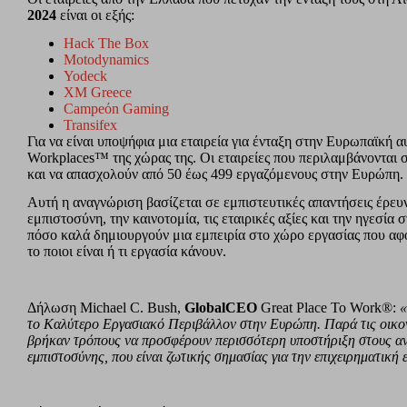
2024
είναι οι εξής:
Hack The Box
Motodynamics
Yodeck
XM Greece
Campeόn Gaming
Transifex
Για να είναι υποψήφια μια εταιρεία για ένταξη στην Ευρωπαϊκή αυ
Workplaces™ της χώρας της. Οι εταιρείες που περιλαμβάνονται σ
και να απασχολούν από 50 έως 499 εργαζόμενους στην Ευρώπη.
Αυτή η αναγνώριση βασίζεται σε εμπιστευτικές απαντήσεις έρευ
εμπιστοσύνη, την καινοτομία, τις εταιρικές αξίες και την ηγεσία σ
πόσο καλά δημιουργούν μια εμπειρία στο χώρο εργασίας που αφ
το ποιοι είναι ή τι εργασία κάνουν.
Δήλωση Michael C. Bush,
GlobalCEO
Great Place To Work®:
«
το Καλύτερο Εργασιακό Περιβάλλον στην Ευρώπη. Παρά τις οικονο
βρήκαν τρόπους να προσφέρουν περισσότερη υποστήριξη στους α
εμπιστοσύνης, που είναι ζωτικής σημασίας για την επιχειρηματική 