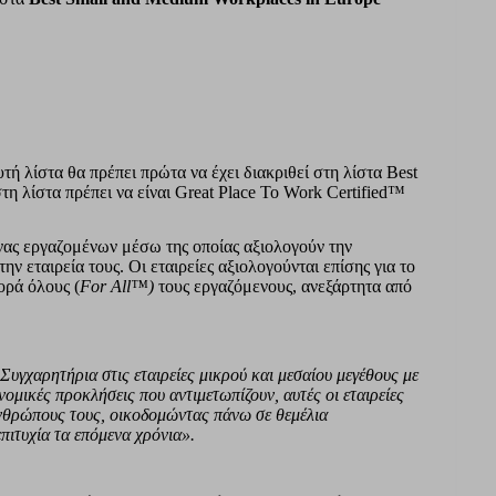
τή λίστα θα πρέπει πρώτα να έχει διακριθεί στη λίστα Best
τη λίστα πρέπει να είναι Great Place To Work Certified™
νας εργαζομένων μέσω της οποίας αξιολογούν την
την εταιρεία τους. Οι εταιρείες αξιολογούνται επίσης για το
ορά όλους (
For All™)
τους εργαζόμενους, ανεξάρτητα από
Συγχαρητήρια στις εταιρείες μικρού και μεσαίου μεγέθους με
μικές προκλήσεις που αντιμετωπίζουν, αυτές οι εταιρείες
νθρώπους τους, οικοδομώντας πάνω σε θεμέλια
επιτυχία τα επόμενα χρόνια».