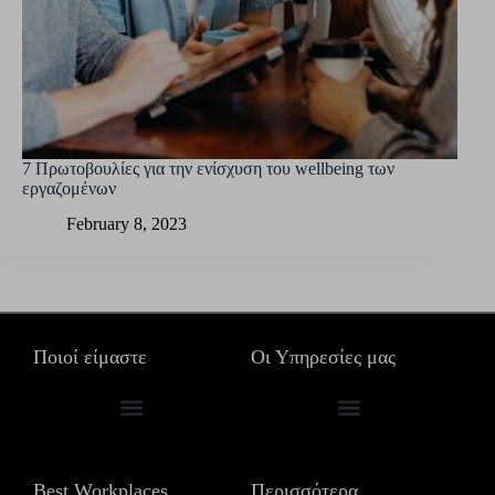
7 Πρωτοβουλίες για την ενίσχυση του wellbeing των
εργαζομένων
February 8, 2023
Ποιοί είμαστε
Οι Υπηρεσίες μας
Τα γραφεία μας σε όλο το κόσμο
Συμβουλευτικές Υπηρεσίες
Best Workplaces
Περισσότερα