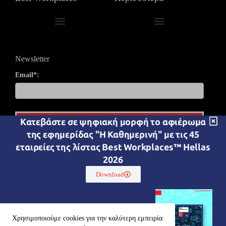
in Professional Services & Consulting
Fortune Best Workplaces στην Ευρώπη
Βραβεύσεις & Εκδηλώσεις
Newsletter
Email*:
Kατεβάστε σε ψηφιακή μορφή το αφιέρωμα
Εγγραφή
της εφημερίδας "Η Καθημερινή" με τις 45
εταιρείες της λίστας Best Workplaces™ Hellas
Great Place To Work® Hellas IKE
Aρ.ΓΕΜΗ 154928401000
2026
Δροσίνη 3 & Τατοϊου,
144 52 Μεταμόρφωση
Download
(+30) 210 6971098
Χρησιμοποιούμε cookies για την καλύτερη εμπειρία