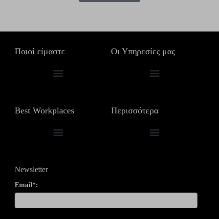
Ποιοί είμαστε
Οι Υπηρεσίες μας
Τα γραφεία μας σε όλο το κόσμο
Συμβουλευτικές Υπηρεσίες
Best Workplaces
Περισσότερα
in Professional Services & Consulting
Fortune Best Workplaces στην Ευρώπη
Βραβεύσεις & Εκδηλώσεις
Newsletter
Email*: