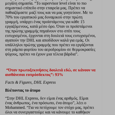
μεγάλη σημασία. “Το supervisor level είναι το πιο
σημαντικό επίπεδο στην εταιρεία μας. Πρέπει να
παθιαζόμαστε μαζί τους και να μας γοητεύουν. Με το
70% του εργατικού μας δυναμικού στην πρώτη
γραμμή, υπάρχει ένας προϊστάμενος για κάθε 15
εργαζόμενους, κατά μέσο όρο. Όταν οι προϊστάμενοι
της πρώτης γραμμής πηγαίνουν στο σπίτι τους
ευτυχισμένοι, έρχονται στη δουλειά τους ευτυχισμένοι,
αγαπούν την DHL και αποδίδουν καλά για εμάς. Οι
υπάλληλοι πρώτης γραμμής που πρέπει να εργάζονται
στη ράμπα φορτίου του αεροδρομίου σε θερμοκρασίες
ψύχους, πρέπει να έχουν μια τέλεια βάρδια”.
“Όταν πρωτοξεκινήσεις δουλειά εδώ, σε κάνουν να
αισθάνεσαι ευπρόσδεκτος”: 93%
Facts & Figures, DHL Express
Βλέποντας το άτομο
“Στην DHL Express, δεν είμαι ένας αριθμός. Είμαι
ένας άνθρωπος, ένα πρόσωπο, ένα άτομο”, λέει ο
Mohammed. “Για να πετύχουμε τον στόχο μας, πρέπει
όλοι να συνεργαστούμε και να κάνουμε το καθήκον