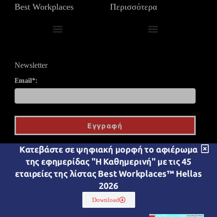
Best Workplaces
Περισσότερα
in Professional Services & Consulting
Fortune Best Workplaces στην Ευρώπη
Βραβεύσεις & Εκδηλώσεις
Newsletter
Email*:
Εγγραφή
Kατεβάστε σε ψηφιακή μορφή το αφιέρωμα
Great Place To Work® Hellas IKE
Aρ.ΓΕΜΗ 154928401000
της εφημερίδας "Η Καθημερινή" με τις 45
Δροσίνη 3 & Τατοϊου,
144 52 Μεταμόρφωση
εταιρείες της λίστας Best Workplaces™ Hellas
2026
(+30) 210 6971098
Download