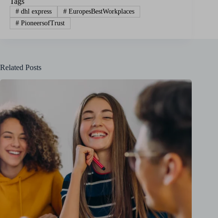
Tags
#
dhl express
#
EuropesBestWorkplaces
#
PioneersofTrust
Related Posts