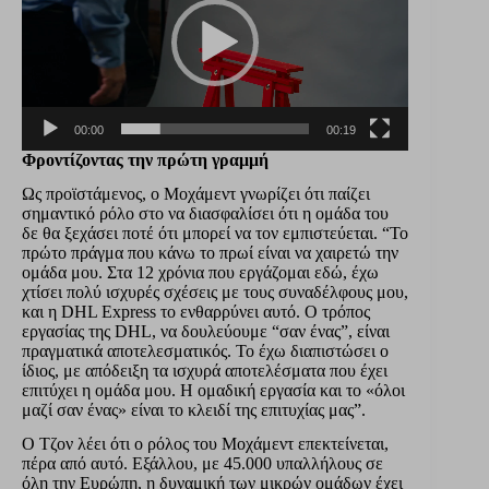
00:00
00:19
Φροντίζοντας την πρώτη γραμμή
Ως προϊστάμενος, ο Μοχάμεντ γνωρίζει ότι παίζει
σημαντικό ρόλο στο να διασφαλίσει ότι η ομάδα του
δε θα ξεχάσει ποτέ ότι μπορεί να τον εμπιστεύεται. “Το
πρώτο πράγμα που κάνω το πρωί είναι να χαιρετώ την
ομάδα μου. Στα 12 χρόνια που εργάζομαι εδώ, έχω
χτίσει πολύ ισχυρές σχέσεις με τους συναδέλφους μου,
και η DHL Express το ενθαρρύνει αυτό. Ο τρόπος
εργασίας της DHL, να δουλεύουμε “σαν ένας”, είναι
πραγματικά αποτελεσματικός. Το έχω διαπιστώσει ο
ίδιος, με απόδειξη τα ισχυρά αποτελέσματα που έχει
επιτύχει η ομάδα μου. Η ομαδική εργασία και το «όλοι
μαζί σαν ένας» είναι το κλειδί της επιτυχίας μας”.
Ο Τζον λέει ότι ο ρόλος του Μοχάμεντ επεκτείνεται,
πέρα από αυτό. Εξάλλου, με 45.000 υπαλλήλους σε
όλη την Ευρώπη, η δυναμική των μικρών ομάδων έχει