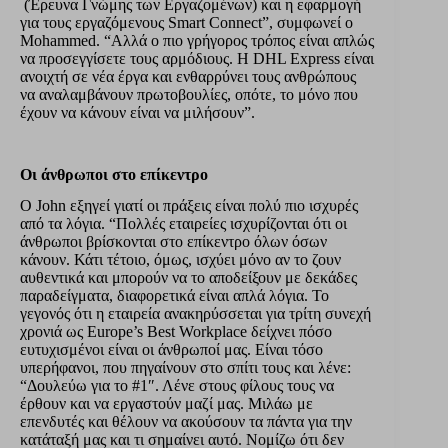
(Έρευνα Γνώμης των Εργαζομένων) και η εφαρμογή
για τους εργαζόμενους Smart Connect”, συμφωνεί ο
Mohammed. “Αλλά ο πιο γρήγορος τρόπος είναι απλώς
να προσεγγίσετε τους αρμόδιους. Η DHL Express είναι
ανοιχτή σε νέα έργα και ενθαρρύνει τους ανθρώπους
να αναλαμβάνουν πρωτοβουλίες, οπότε, το μόνο που
έχουν να κάνουν είναι να μιλήσουν”.
Οι άνθρωποι στο επίκεντρο
Ο John εξηγεί γιατί οι πράξεις είναι πολύ πιο ισχυρές
από τα λόγια. “Πολλές εταιρείες ισχυρίζονται ότι οι
άνθρωποι βρίσκονται στο επίκεντρο όλων όσων
κάνουν. Κάτι τέτοιο, όμως, ισχύει μόνο αν το ζουν
αυθεντικά και μπορούν να το αποδείξουν με δεκάδες
παραδείγματα, διαφορετικά είναι απλά λόγια. Το
γεγονός ότι η εταιρεία ανακηρύσσεται για τρίτη συνεχή
χρονιά ως Europe’s Best Workplace δείχνει πόσο
ευτυχισμένοι είναι οι άνθρωποί μας. Είναι τόσο
υπερήφανοι, που πηγαίνουν στο σπίτι τους και λένε:
“Δουλεύω για το #1″. Λένε στους φίλους τους να
έρθουν και να εργαστούν μαζί μας. Μιλάω με
επενδυτές και θέλουν να ακούσουν τα πάντα για την
κατάταξή μας και τι σημαίνει αυτό. Νομίζω ότι δεν