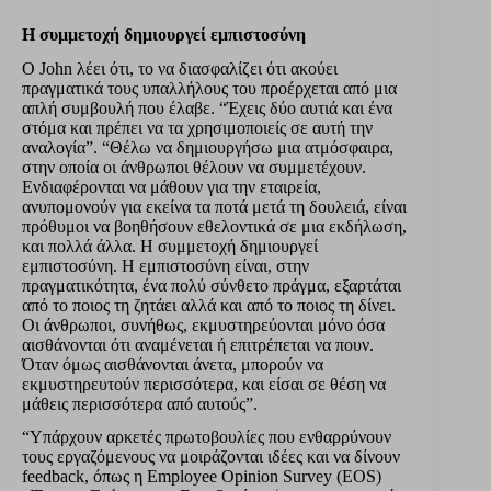
Η συμμετοχή δημιουργεί εμπιστοσύνη
Ο John λέει ότι, το να διασφαλίζει ότι ακούει
πραγματικά τους υπαλλήλους του προέρχεται από μια
απλή συμβουλή που έλαβε. “Έχεις δύο αυτιά και ένα
στόμα και πρέπει να τα χρησιμοποιείς σε αυτή την
αναλογία”. “Θέλω να δημιουργήσω μια ατμόσφαιρα,
στην οποία οι άνθρωποι θέλουν να συμμετέχουν.
Ενδιαφέρονται να μάθουν για την εταιρεία,
ανυπομονούν για εκείνα τα ποτά μετά τη δουλειά, είναι
πρόθυμοι να βοηθήσουν εθελοντικά σε μια εκδήλωση,
και πολλά άλλα. Η συμμετοχή δημιουργεί
εμπιστοσύνη. Η εμπιστοσύνη είναι, στην
πραγματικότητα, ένα πολύ σύνθετο πράγμα, εξαρτάται
από το ποιος τη ζητάει αλλά και από το ποιος τη δίνει.
Οι άνθρωποι, συνήθως, εκμυστηρεύονται μόνο όσα
αισθάνονται ότι αναμένεται ή επιτρέπεται να πουν.
Όταν όμως αισθάνονται άνετα, μπορούν να
εκμυστηρευτούν περισσότερα, και είσαι σε θέση να
μάθεις περισσότερα από αυτούς”.
“Υπάρχουν αρκετές πρωτοβουλίες που ενθαρρύνουν
τους εργαζόμενους να μοιράζονται ιδέες και να δίνουν
feedback, όπως η Employee Opinion Survey (EOS)