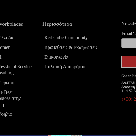
Workplaces
Περισσότερα
Newslet
Email*
Ελλάδα
Red Cube Community
Women
Βραβεύσεις & Εκδηλώσεις
ch
Επικοινωνία
fessional Services
Πολιτική Απορρήτου
sulting
Great Pl
Ευρώπη
Aρ.ΓΕΜΗ
Δροσίνη 
144 52 
ne Best
laces στην
(+30) 
πη
Υφήλιο