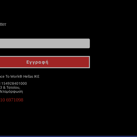
ter
:
Εγγραφή
ace To Work® Hellas IKE
 154928401000
3 & Τατοϊου,
Μεταμόρφωση
210 6971098