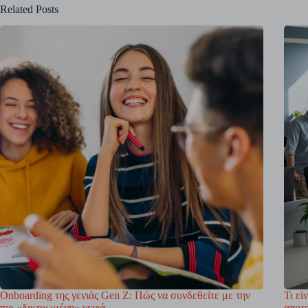
Related Posts
Onboarding της γενιάς Gen Z: Πώς να συνδεθείτε με την
Τι εί
πιο «δικτυωμένη» γενιά
αποτ