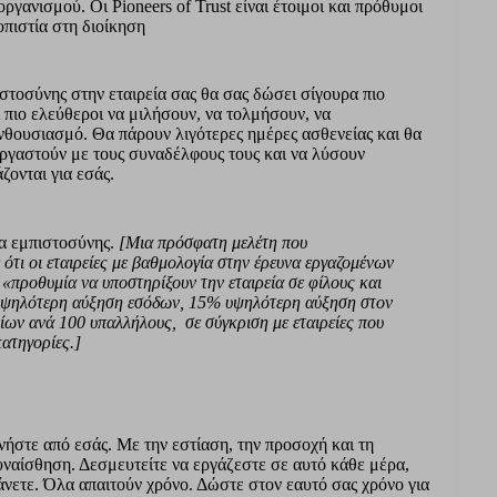
ργανισμού. Οι Pioneers of Trust είναι έτοιμοι και πρόθυμοι
οπιστία στη διοίκηση
ιστοσύνης στην εταιρεία σας θα σας δώσει σίγουρα πιο
 πιο ελεύθεροι να μιλήσουν, να τολμήσουν, να
θουσιασμό. Θα πάρουν λιγότερες ημέρες ασθενείας και θα
εργαστούν με τους συναδέλφους τους και να λύσουν
ζονται για εσάς.
α εμπιστοσύνης.
[Μια πρόσφατη μελέτη που
τι οι εταιρείες με βαθμολογία στην έρευνα εργαζομένων
«προθυμία να υποστηρίξουν την εταιρεία σε φίλους και
 υψηλότερη αύξηση εσόδων, 15% υψηλότερη αύξηση στον
ων ανά 100 υπαλλήλους, σε σύγκριση με εταιρείες που
κατηγορίες
.
]
νήστε από εσάς. Με την εστίαση, την προσοχή και τη
υναίσθηση. Δεσμευτείτε να εργάζεστε σε αυτό κάθε μέρα,
κάνετε. Όλα απαιτούν χρόνο. Δώστε στον εαυτό σας χρόνο για