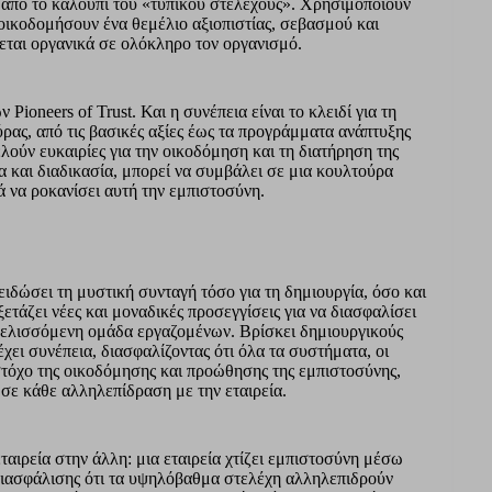
 από το καλούπι του «τυπικού στελέχους». Χρησιμοποιούν
να οικοδομήσουν ένα θεμέλιο αξιοπιστίας, σεβασμού και
σεται οργανικά σε ολόκληρο τον οργανισμό.
ioneers of Trust. Και η συνέπεια είναι το κλειδί για τη
ρας, από τις βασικές αξίες έως τα προγράμματα ανάπτυξης
ελούν ευκαιρίες για την οικοδόμηση και τη διατήρηση της
 και διαδικασία, μπορεί να συμβάλει σε μια κουλτούρα
ά να ροκανίσει αυτή την εμπιστοσύνη.
ιδώσει τη μυστική συνταγή τόσο για τη δημιουργία, όσο και
ξετάζει νέες και μοναδικές προσεγγίσεις για να διασφαλίσει
εξελισσόμενη ομάδα εργαζομένων. Βρίσκει δημιουργικούς
έχει συνέπεια, διασφαλίζοντας ότι όλα τα συστήματα, οι
ν στόχο της οικοδόμησης και προώθησης της εμπιστοσύνης,
η σε κάθε αλληλεπίδραση με την εταιρεία.
εταιρεία στην άλλη: μια εταιρεία χτίζει εμπιστοσύνη μέσω
διασφάλισης ότι τα υψηλόβαθμα στελέχη αλληλεπιδρούν