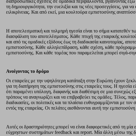
διαπροσωπικές σχέσεις σε ομαδικά περιβάλλοντα, βγαίνοντας έξω
τη δημιουργικότητα, την ευελιξία και τις νέες προσεγγίσεις, για 
ειλικρίνειας. Και από εκεί, μια κουλτούρα εμπιστοσύνης αναπτύσ
Η αποτελεσματική και τολμηρή ηγεσία είναι το σήμα κατατεθέν των P
διασφάλιση του αποτελέσματος. Κάθε πτυχή της εταιρικής κουλτού
και από τις ομαδικές εξόδους έως τη διαδικασία καινοτομίας, αποτ
εμπιστοσύνης. Κάθε αλληλεπίδραση, κάθε σχέση, κάθε πρόγραμμα
εμπιστοσύνης. Και κάθε τομέας που παραμελείται μπορεί σιγά-σιγ
Ανοίγοντας το δρόμο
Οι εταιρείες με την υψηλότερη κατάταξη στην Ευρώπη έχουν ξεκλε
για τη διατήρηση της εμπιστοσύνης στις εταιρείες τους. Η ηγεσία ε
ότι παραμένει υπόλογη, διαφανής και διαθέσιμη σε μια συνεχώς 
τρόπους να αναγνωρίζει και να επιβραβεύει τις ομάδες. Τέλος, παρ
διαδικασίες, οι πολιτικές και τα πλαίσια ευθυγραμμίζονται με το
εντός της εταιρείας. Οι πελάτες αισθάνονται αυτή την εμπιστοσύν
Αυτές οι δραστηριότητες μπορεί να είναι διαφορετικές από τη μία 
εύχρηστων συστημάτων feedback και report. Μία άλλη μέσω της 