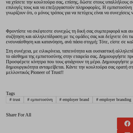
να χτίσετε την κουλτούρα σας, επίσης, δώστε στους υπαλλήλους σα
επιλογές τους και να επεξεργαστούν πληροφορίες. Η εμπιστοσύνη 
γνωρίζουν ότι, ο μόνος τρόπος για να πετύχεις είναι να συνεχίσεις
Φροντίστε να σκέφτεστε συνεχώς τη δική σας συμπεριφορά και αυ
συζήτηση και αλληλεπίδραση με τις ομάδες σας και δείχνετε ότι τι
ενσυναίσθηση και κατανόηση, ανά πάσα στιγμή; Τότε, είστε σε κα
Στη συνέχεια, με ειλικρίνεια, ταπεινότητα και ουσιαστική αλληλε
το αίσθημα της εμπιστοσύνης στην εταιρεία σας. Δημιουργήστε π
Προσφέρετε κίνητρα που τους φτιάχνουν τη μέρα. Δημιουργήστε μι
δημιουργικότητα ανταμείβεται. Κάντε την κουλτούρα σας ορατή στ
μελλοντικός Pioneer of Trust!!
Tags
#
trust
#
εμπιστοσύνη
#
employer brand
#
employer branding
Share For All