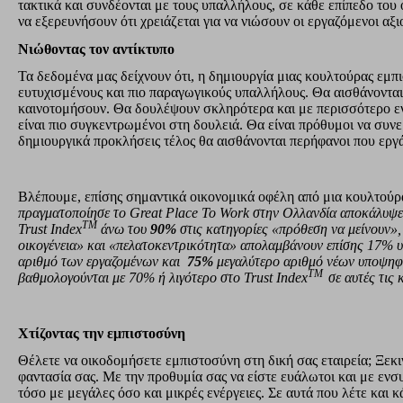
τακτικά και συνδέονται με τους υπαλλήλους, σε κάθε επίπεδο του ο
να εξερευνήσουν ότι χρειάζεται για να νιώσουν οι εργαζόμενοι αξι
Νιώθοντας τον αντίκτυπο
Τα δεδομένα μας δείχνουν ότι, η δημιουργία μιας κουλτούρας εμπ
ευτυχισμένους και πιο παραγωγικούς υπαλλήλους. Θα αισθάνονται
καινοτομήσουν. Θα δουλέψουν σκληρότερα και με περισσότερο εν
είναι πιο συγκεντρωμένοι στη δουλειά. Θα είναι πρόθυμοι να συν
δημιουργικά προκλήσεις τέλος θα αισθάνονται περήφανοι που εργά
Βλέπουμε, επίσης σημαντικά οικονομικά οφέλη από μια κουλτούρ
πραγματοποίησε το
Great
Place
To
Work
στην Ολλανδία αποκάλυψε ό
TM
Trust
Index
άνω του
90%
στις κατηγορίες «πρόθεση να μείνουν», 
οικογένεια» και «πελατοκεντρικότητα» απολαμβάνουν επίσης 17%
αριθμό των εργαζομένων και
75%
μεγαλύτερο αριθμό νέων υποψηφί
TM
βαθμολογούνται με 70% ή λιγότερο στο Trust
Index
σε αυτές τις 
Χτίζοντας την εμπιστοσύνη
Θέλετε να οικοδομήσετε εμπιστοσύνη στη δική σας εταιρεία; Ξεκι
φαντασία σας. Με την προθυμία σας να είστε ευάλωτοι και με ενσ
τόσο με μεγάλες όσο και μικρές ενέργειες. Σε αυτά που λέτε και 